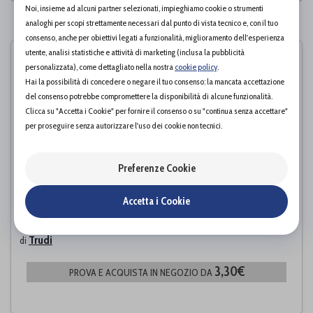
Noi, insieme ad alcuni partner selezionati, impieghiamo cookie o strumenti
PAGINA 1 DI 1
analoghi per scopi strettamente necessari dal punto di vista tecnico e, con il tuo
consenso, anche per obiettivi legati a funzionalità, miglioramento dell'esperienza
utente, analisi statistiche e attività di marketing (inclusa la pubblicità
personalizzata), come dettagliato nella nostra
cookie policy
.
Hai la possibilità di concedere o negare il tuo consenso: la mancata accettazione
del consenso potrebbe compromettere la disponibilità di alcune funzionalità.
Clicca su "Accetta i Cookie" per fornire il consenso o su "continua senza accettare"
per proseguire senza autorizzare l'uso dei cookie non tecnici.
Preferenze Cookie
Accetta i Cookie
Trudi Baby Care Salviettine Detergenti
Trudi
di
3,30€
PROVA E ACQUISTA IN NEGOZIO DA