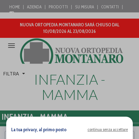
HOME
|
AZIENDA
|
PRODOTTI
|
SU MISURA
|
CONTATTI
|
NUOVA ORTOPEDIA MONTANARO SARÀ CHIUSO DAL
10/08/2026 AL 23/08/2026
Attiva/disattiva
la
navigazione
FILTRA
INFANZIA -
MAMMA
INFANZIA - MAMMA
La tua privacy, al primo posto
continua senza accettare
Cerca per marca