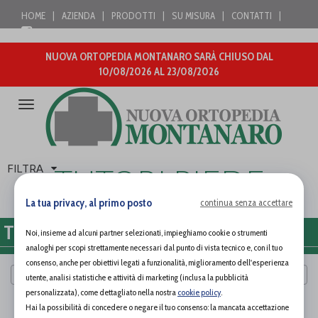
HOME
|
AZIENDA
|
PRODOTTI
|
SU MISURA
|
CONTATTI
|
NUOVA ORTOPEDIA MONTANARO SARÀ CHIUSO DAL
10/08/2026 AL 23/08/2026
Attiva/disattiva
la
navigazione
FILTRA
TUTORI PIEDE
La tua privacy, al primo posto
continua senza accettare
TUTORI PIEDE
Noi, insieme ad alcuni partner selezionati, impieghiamo cookie o strumenti
analoghi per scopi strettamente necessari dal punto di vista tecnico e, con il tuo
consenso, anche per obiettivi legati a funzionalità, miglioramento dell'esperienza
Cerca per marca
utente, analisi statistiche e attività di marketing (inclusa la pubblicità
personalizzata), come dettagliato nella nostra
cookie policy
.
PAGINA 1 DI 0
Hai la possibilità di concedere o negare il tuo consenso: la mancata accettazione