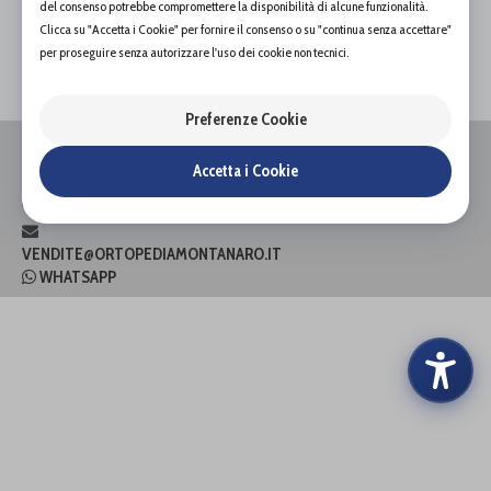
del consenso potrebbe compromettere la disponibilità di alcune funzionalità.
Clicca su "Accetta i Cookie" per fornire il consenso o su "continua senza accettare"
PAGINA 1 DI 0
per proseguire senza autorizzare l'uso dei cookie non tecnici.
Preferenze Cookie
VIA LUIGI CIBRARIO 87,
10143, TORINO (TO)
Accetta i Cookie
P.I. 09207520017
0117499994
VENDITE@ORTOPEDIAMONTANARO.IT
WHATSAPP