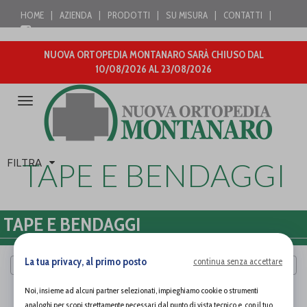
HOME
|
AZIENDA
|
PRODOTTI
|
SU MISURA
|
CONTATTI
|
NUOVA ORTOPEDIA MONTANARO SARÀ CHIUSO DAL
10/08/2026 AL 23/08/2026
Attiva/disattiva
la
navigazione
FILTRA
TAPE E BENDAGGI
TAPE E BENDAGGI
La tua privacy, al primo posto
continua senza accettare
Cerca per marca
Noi, insieme ad alcuni partner selezionati, impieghiamo cookie o strumenti
PAGINA 1 DI 1
analoghi per scopi strettamente necessari dal punto di vista tecnico e, con il tuo