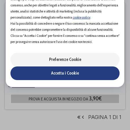
consenso, anche per obiettivi legati a funzionalità, miglioramento dell'esperienza
utente, analisi statistiche e attività di marketing (inclusa la pubblicità
personalizzata), come dettagliato nella nostra
cookie policy
.
Hai la possibilità di concedere o negare il tuo consenso: la mancata accettazione
del consenso potrebbe compromettere la disponibilità di alcune funzionalità.
Clicca su "Accetta i Cookie" per fornire il consenso o su "continua senza accettare"
per proseguire senza autorizzare l'uso dei cookie non tecnici.
Preferenze Cookie
Accetta i Cookie
GARZA TNT PIC 10X10CM 100 pezzi
Pic Solution
di
3,90€
PROVA E ACQUISTA IN NEGOZIO DA
PAGINA 1 DI 1