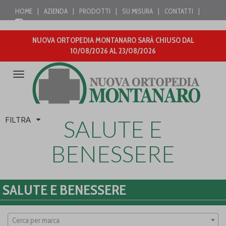
HOME
|
AZIENDA
|
PRODOTTI
|
SU MISURA
|
CONTATTI
|
NUOVA ORTOPEDIA MONTANARO SARÀ CHIUSO DAL
10/08/2026 AL 23/08/2026
Attiva/disattiva
la
navigazione
FILTRA
SALUTE E
BENESSERE
SALUTE E BENESSERE
Cerca per marca