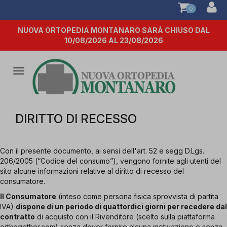
0
NUOVA ORTOPEDIA MONTANARO SARÀ CHIUSO DAL
10/08/2026 AL 23/08/2026
Attiva/disattiva
la
navigazione
DIRITTO DI RECESSO
Con il presente documento, ai sensi dell'art. 52 e segg D.Lgs.
206/2005 (“Codice del consumo”), vengono fornite agli utenti del
sito alcune informazioni relative al diritto di recesso del
consumatore.
Il Consumatore
(inteso come persona fisica sprovvista di partita
IVA)
dispone di un periodo di quattordici giorni per recedere dal
contratto
di acquisto con il Rivenditore (scelto sulla piattaforma
orthogether.com) senza dover fornire alcuna motivazione e senza