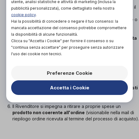
Il prodotto dovrà essere restituito nella confezione
utente, analisi statistiche e attività di marketing (inclusa la
originale integra
. In caso contrario il Rivenditore si riserva il
pubblicità personalizzata), come dettagliato nella nostra
diritto di trattenere, a suo insindacabile giudizio, parte del
cookie policy
.
pagamento del Consumatore per coprire i danni alla merce o
Hai la possibilità di concedere o negare il tuo consenso: la
alla confezione.
mancata accettazione del consenso potrebbe compromettere
la disponibilità di alcune funzionalità.
Il Consumatore verrà
rimborsato entro 14 giorni dalla data
Clicca su "Accetta i Cookie" per fornire il consenso o su
di ricezione
(da parte di Orthogether)
della richiesta
di
"continua senza accettare" per proseguire senza autorizzare
esercizio del Diritto di Recesso (previo ricevimento della
l'uso dei cookie non tecnici.
merce da parte del Rivenditore) dell'intera somma pagata
per il prodotto (a eccezione di quanto indicato al punto 3)
sulla stessa carta di credito utilizzata al momento
Preferenze Cookie
dell'acquisto.
Accetta i Cookie
Il Consumatore dovrà sostenere esclusivamente i costi
di restituzione della merce.
Il Rivenditore si impegna a ritirare a proprie spese un
prodotto non coerente all'ordine
(visionabile nella mail di
riepilogo ordine ricevuta al termine del processo di acquisto).