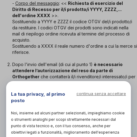
-
Corpo del messaggio
: <<
Richiesta di esercizio del
Diritto di Recesso per il/i prodotto/i YYYY, ZZZZ,...
dell'ordine XXXX
>>.
Sostituendo a YYYY e ZZZZ il codice OTGV del/i prodotto/i
da restituire. I codici OTGV dei prodotti sono indicati nella
mail di riepilogo ordine ricevuta al termine del processo di
acquisto.
Sostituendo a XXXX il reale numero d'ordine a cui la merce si
riferisce.
Dopo l'invio dell'email (di cui al punto 1)
è necessario
attendere l’autorizzazione del reso da parte di
Orthogether
che contatterà il/i rivenditore/i interessato/i per
conto del Consumatore.
L'autorizzazione verrà inviata, da Orthogether al
La tua privacy, al primo
continua senza accettare
Consumatore, con
tutte le informazioni necessarie a
posto
procedere con la spedizione
(destinatario, indirizzo, ...).
Si prega il Consumatore di attendere l'email di conferma
Noi, insieme ad alcuni partner selezionati, impieghiamo cookie
perchè il Rivenditore si riserva il diritto di respingere un
prodotto che gli pervenga senza il preventivo avviso di
o strumenti analoghi per scopi strettamente necessari dal
Orthogether.
punto di vista tecnico e, con il tuo consenso, anche per
obiettivi legati a funzionalità, miglioramento dell'esperienza