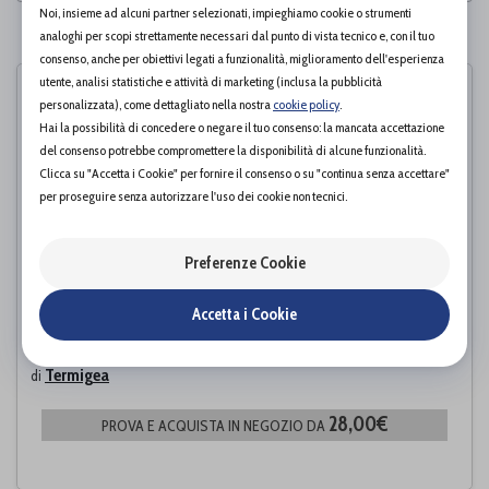
Noi, insieme ad alcuni partner selezionati, impieghiamo cookie o strumenti
PAGINA 1 DI 1
analoghi per scopi strettamente necessari dal punto di vista tecnico e, con il tuo
consenso, anche per obiettivi legati a funzionalità, miglioramento dell'esperienza
utente, analisi statistiche e attività di marketing (inclusa la pubblicità
personalizzata), come dettagliato nella nostra
cookie policy
.
Hai la possibilità di concedere o negare il tuo consenso: la mancata accettazione
del consenso potrebbe compromettere la disponibilità di alcune funzionalità.
Clicca su "Accetta i Cookie" per fornire il consenso o su "continua senza accettare"
per proseguire senza autorizzare l'uso dei cookie non tecnici.
Preferenze Cookie
Accetta i Cookie
TALLONIERA GOMITIERA ANTIDECUBITO A10
Termigea
di
28,00€
PROVA E ACQUISTA IN NEGOZIO DA