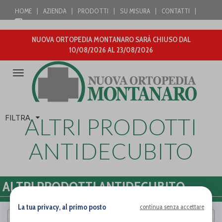
HOME
|
AZIENDA
|
PRODOTTI
|
SU MISURA
|
CONTATTI
|
NUOVA ORTOPEDIA MONTANARO SARÀ CHIUSO DAL
10/08/2026 AL 23/08/2026
Attiva/disattiva
la
navigazione
FILTRA
ALTRI PRODOTTI
ANTIDECUBITO
ALTRI PRODOTTI ANTIDECUBITO
La tua privacy, al primo posto
continua senza accettare
Cerca per marca