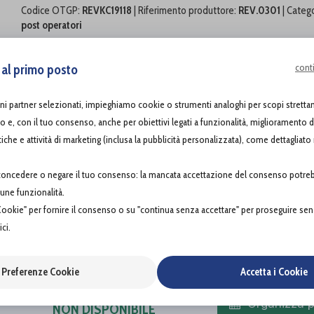
Codice OTGP:
REVKC19118
| Riferimento produttore:
REV.0301
| Categ
post operatori
Revée Bra è una collezione di reggiseni multifunzionali, che soddi
compressivo efficace, dopo interventi di aumento, riduzione o 
cont
, al primo posto
Grazie alle particolari caratteristiche del tessuto in Lycra®, l
uni partner selezionati, impieghiamo cookie o strumenti analoghi per scopi strett
caso di asimmetria delle mammelle, facilitando il processo di g
co e, con il tuo consenso, anche per obiettivi legati a funzionalità, miglioramento 
Le pazienti che si sono sottoposte ad un intervento di aumento 
stiche e attività di marketing (inclusa la pubblicità personalizzata), come dettagliato
maggiore garanzia di successo indossando un reggiseno post-op
di concedere o negare il tuo consenso: la mancata accettazione del consenso pot
PROVA E ACQUISTA IN
lcune funzionalità.
NEGOZIO
69,00€
 Cookie" per fornire il consenso o su "continua senza accettare" per proseguire sen
DA
ci.
PROVA E NOLEGGIA IN
NEGOZIO
NON DISPONIBILE
Preferenze Cookie
Accetta i Cookie
ACQUISTA ONLINE
Organizza p
NON DISPONIBILE