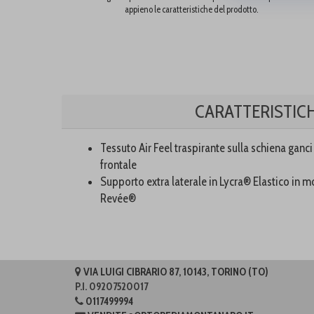
appieno le caratteristiche del prodotto.
CARATTERISTIC
Tessuto Air Feel traspirante sulla schiena ganci
frontale
Supporto extra laterale in Lycra® Elastico in 
Revée®
VIA LUIGI CIBRARIO 87, 10143, TORINO (TO)
P.I. 09207520017
0117499994