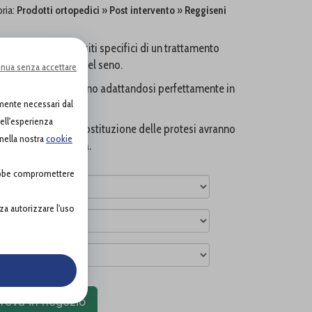
oria:
Prodotti ortopedici
»
Post intervento
»
Reggiseni
sfano tutti i requisiti specifici di un trattamento
di rimodellamento del seno.
inua senza accettare
e coppe si automodellano adattandosi perfettamente in
amente necessari dal
uarigione
dell'esperienza
del seno o ad una sostituzione delle protesi avranno
 nella nostra
cookie
eratorio di qualità.
rebbe compromettere
za autorizzare l'uso
rova in negozio