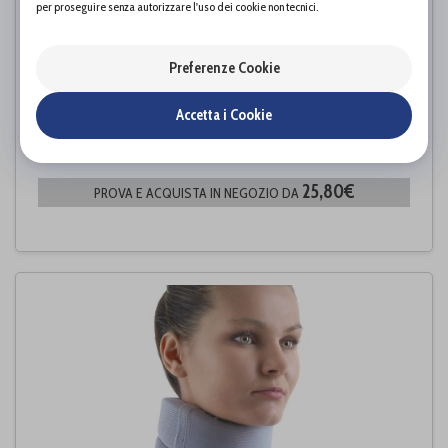
per proseguire senza autorizzare l'uso dei cookie non tecnici.
Preferenze Cookie
Accetta i Cookie
COLLARE CERVICALE MORBIDO MEDIO
Dr. GIBAUD
di
25,80€
PROVA E ACQUISTA IN NEGOZIO DA