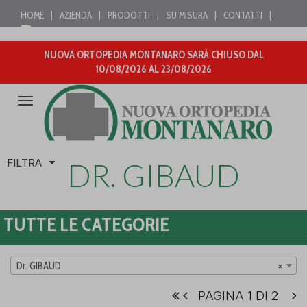
HOME
|
AZIENDA
|
PRODOTTI
|
SU MISURA
|
CONTATTI
|
NUOVA ORTOPEDIA MONTANARO SARÀ CHIUSO DAL
10/08/2026 AL 23/08/2026
Attiva/disattiva
la
navigazione
FILTRA
DR. GIBAUD
TUTTE LE CATEGORIE
Dr. GIBAUD
×
PAGINA 1 DI 2